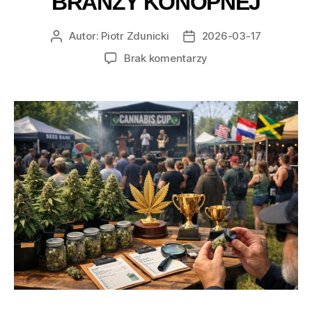
BRANŻY KONOPNEJ
Autor:
Piotr Zdunicki
2026-03-17
Autor
Data
wpisu
wpisu
do
Brak komentarzy
Najważniejsze
konkursy
cannabis
i
festiwale
marihuany,
które
tworzą
historię
branży
konopnej