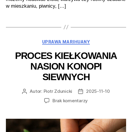
w mieszkaniu, piwnicy, […]
Kategorie
UPRAWA MARIHUANY
PROCES KIEŁKOWANIA
NASION KONOPI
SIEWNYCH
Autor:
Piotr Zdunicki
2025-11-10
Autor
Data
wpisu
wpisu
do
Brak komentarzy
Proces
kiełkowania
nasion
konopi