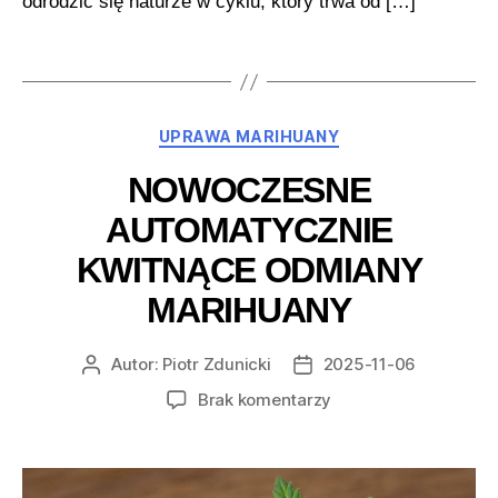
odrodzić się naturze w cyklu, który trwa od […]
Kategorie
UPRAWA MARIHUANY
NOWOCZESNE
AUTOMATYCZNIE
KWITNĄCE ODMIANY
MARIHUANY
Autor:
Piotr Zdunicki
2025-11-06
Autor
Data
wpisu
wpisu
do
Brak komentarzy
Nowoczesne
automatycznie
kwitnące
odmiany