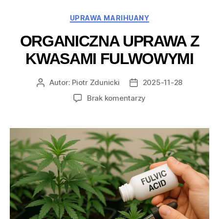
Kategorie
UPRAWA MARIHUANY
ORGANICZNA UPRAWA Z
KWASAMI FULWOWYMI
Autor:
Piotr Zdunicki
2025-11-28
Autor
Data
wpisu
wpisu
do
Brak komentarzy
Organiczna
uprawa
z
kwasami
fulwowymi