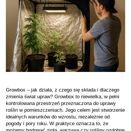
growboxie
w
domu
Growbox – jak działa, z czego się składa i dlaczego
zmienia świat upraw? Growbox to niewielka, w pełni
kontrolowana przestrzeń przeznaczona do uprawy
roślin w pomieszczeniach. Jego celem jest stworzenie
idealnych warunków do wzrostu, niezależnie od
pogody i pory roku. W praktyce oznacza to, że
możemy hodować zioła, warzywa czy rośliny ozdobne