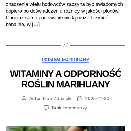
znaczenia wielu hodowców zaczyna być świadomych
dopiero po doświadczeniu różnicy w jakości plonów.
Chociaż samo podlewanie wodą może brzmieć
banalnie, w […]
Kategorie
UPRAWA MARIHUANY
WITAMINY A ODPORNOŚĆ
ROŚLIN MARIHUANY
Autor:
Piotr Zdunicki
2025-11-20
Autor
Data
wpisu
wpisu
do
Brak komentarzy
Witaminy
a
odporność