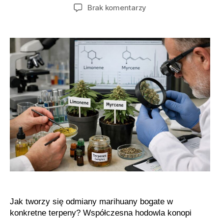
wpisu
wpisu
do
Brak komentarzy
Jak
powstają
odmiany
marihuany
o
unikalnym
profilu
zapachowym
Jak tworzy się odmiany marihuany bogate w
konkretne terpeny? Współczesna hodowla konopi