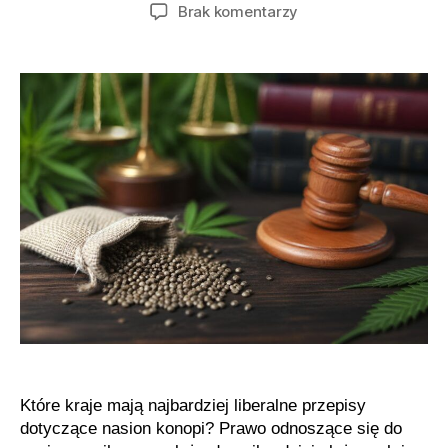
wpisu
wpisu
do
Brak komentarzy
Najlepsze
kraje
dla
rynku
nasion
marihuany
Które kraje mają najbardziej liberalne przepisy
dotyczące nasion konopi? Prawo odnoszące się do