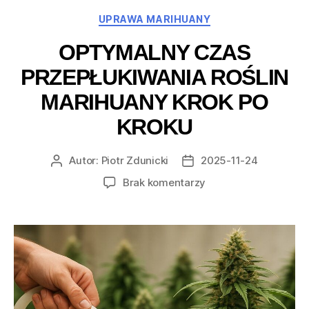
Kategorie
UPRAWA MARIHUANY
OPTYMALNY CZAS
PRZEPŁUKIWANIA ROŚLIN
MARIHUANY KROK PO
KROKU
Autor:
Piotr Zdunicki
2025-11-24
Autor
Data
wpisu
wpisu
do
Brak komentarzy
Optymalny
czas
przepłukiwania
roślin
marihuany
krok
po
kroku