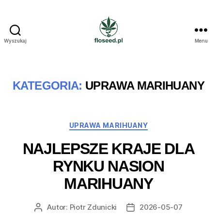
Wyszukaj
Menu
Floseed.pl
KATEGORIA:
UPRAWA MARIHUANY
Kategorie
UPRAWA MARIHUANY
NAJLEPSZE KRAJE DLA
RYNKU NASION
MARIHUANY
Autor:
Piotr Zdunicki
2026-05-07
Autor
Data