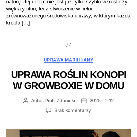
naturę. Jej celem nie jest już tylko szybki wzrost czy
większy plon, lecz stworzenie w pełni
zrównoważonego środowiska uprawy, w którym każda
kropla […]
Kategorie
UPRAWA MARIHUANY
UPRAWA ROŚLIN KONOPI
W GROWBOXIE W DOMU
Autor:
Piotr Zdunicki
2025-11-12
Autor
Data
wpisu
wpisu
do
Brak komentarzy
Uprawa
roślin
konopi
w