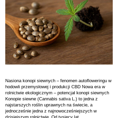
marihuany
Nasiona konopi siewnych – fenomen autofloweringu w
hodowli przemysłowej i produkcji CBD Nowa era w
rolnictwie ekologicznym – potencjał konopi siewnych
Konopie siewne (Cannabis sativa L.) to jedna z
najstarszych roślin uprawnych na świecie, a
jednocześnie jedna z najnowocześniejszych w
dzisiejszym rolnictwie. Od tysięcy lat