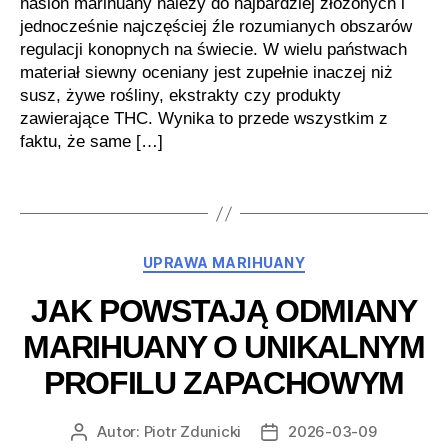
nasion marihuany należy do najbardziej złożonych i
jednocześnie najczęściej źle rozumianych obszarów
regulacji konopnych na świecie. W wielu państwach
materiał siewny oceniany jest zupełnie inaczej niż
susz, żywe rośliny, ekstrakty czy produkty
zawierające THC. Wynika to przede wszystkim z
faktu, że same […]
Kategorie
UPRAWA MARIHUANY
JAK POWSTAJĄ ODMIANY
MARIHUANY O UNIKALNYM
PROFILU ZAPACHOWYM
Autor:
Piotr Zdunicki
2026-03-09
Autor
Data