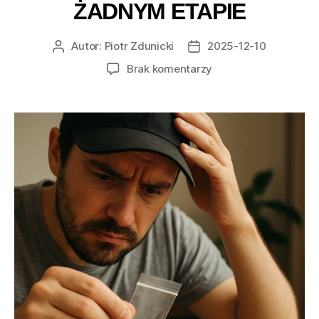
ŻADNYM ETAPIE
Autor:
Piotr Zdunicki
2025-12-10
Autor
Data
wpisu
wpisu
do
Brak komentarzy
Jak
nie
zniszczyć
nasion
marihuany
na
żadnym
etapie