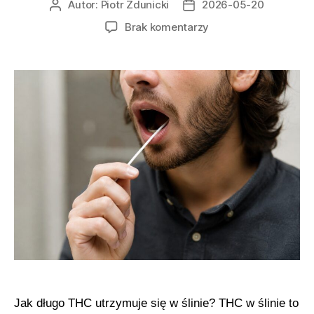
Autor:
Piotr Zdunicki
2026-05-20
Autor
Data
wpisu
wpisu
do
Brak komentarzy
Po
jakim
czasie
marihuana
znika
ze
śliny
Jak długo THC utrzymuje się w ślinie? THC w ślinie to