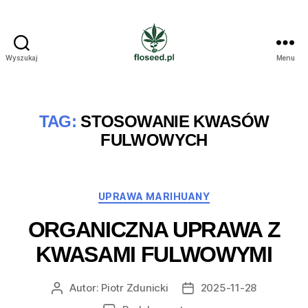
Wyszukaj
Menu
Floseed.pl
TAG:
STOSOWANIE KWASÓW
FULWOWYCH
Kategorie
UPRAWA MARIHUANY
ORGANICZNA UPRAWA Z
KWASAMI FULWOWYMI
Autor:
Piotr Zdunicki
2025-11-28
Autor
Data
wpisu
wpisu