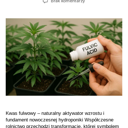
do
Brak komentarzy
Organiczna
uprawa
z
kwasami
fulwowymi
Kwas fulwowy – naturalny aktywator wzrostu i
fundament nowoczesnej hydroponiki Współczesne
rolnictwo przechodzi transformację, której symbolem