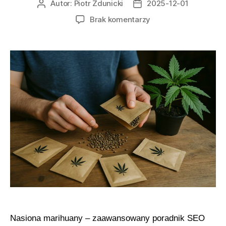
Autor:
Piotr Zdunicki
2025-12-01
Autor
Data
wpisu
wpisu
do
Brak komentarzy
Genetyka
nasion
marihuany
dla
kolekcjonerów
Nasiona marihuany – zaawansowany poradnik SEO