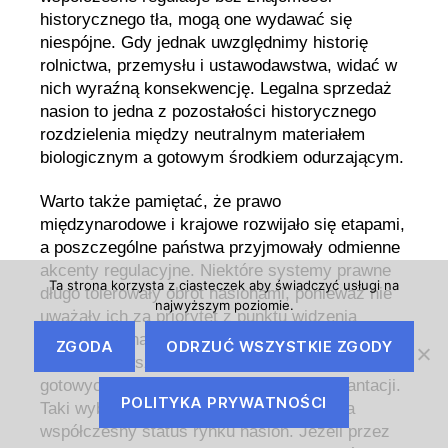
historycznego tła, mogą one wydawać się
niespójne. Gdy jednak uwzględnimy historię
rolnictwa, przemysłu i ustawodawstwa, widać w
nich wyraźną konsekwencję. Legalna sprzedaż
nasion to jedna z pozostałości historycznego
rozdzielenia między neutralnym materiałem
biologicznym a gotowym środkiem odurzającym.
Warto także pamiętać, że prawo
międzynarodowe i krajowe rozwijało się etapami,
a poszczególne państwa przyjmowały odmienne
akcenty regulacyjne. Niektóre systemy prawne
Ta strona korzysta z ciasteczek aby świadczyć usługi na
długo tolerowały obrót nasionami, ponieważ nie
najwyższym poziomie.
uważały ich za priorytet z punktu widzenia
polityki antynarkotykowej. Inne koncentrowały
ZGODA
ODRZUĆ WSZYSTKIE ZGODY
się przede wszystkim na zwalczaniu dystrybucji
gotowych produktów oraz nielegalnych plantacji.
POLITYKA PRYWATNOŚCI
Taki wybór priorytetów również wpłynął na
współczesny status rynku nasion. Jeżeli przez