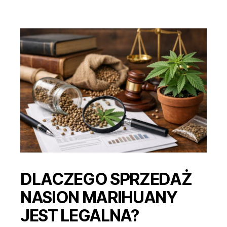
marihuany
jest
legalne
DLACZEGO SPRZEDAŻ
NASION MARIHUANY
JEST LEGALNA?