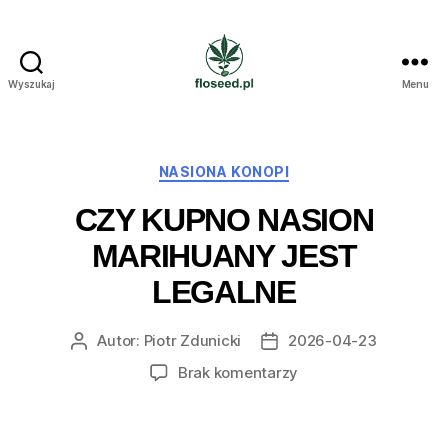
Wyszukaj
Menu
Floseed.pl
Kategorie
NASIONA KONOPI
CZY KUPNO NASION
MARIHUANY JEST
LEGALNE
Autor:
Piotr Zdunicki
2026-04-23
Autor
Data
wpisu
wpisu
do
Brak komentarzy
Czy
kupno
nasion