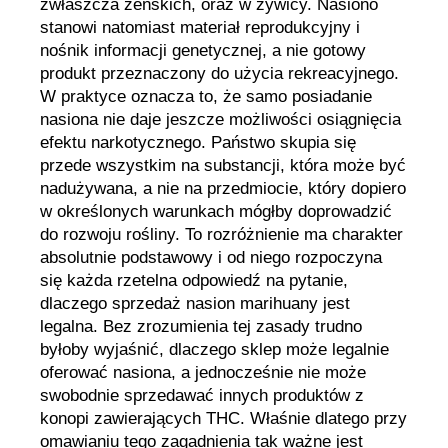
zwłaszcza żeńskich, oraz w żywicy. Nasiono
stanowi natomiast materiał reprodukcyjny i
nośnik informacji genetycznej, a nie gotowy
produkt przeznaczony do użycia rekreacyjnego.
W praktyce oznacza to, że samo posiadanie
nasiona nie daje jeszcze możliwości osiągnięcia
efektu narkotycznego. Państwo skupia się
przede wszystkim na substancji, która może być
nadużywana, a nie na przedmiocie, który dopiero
w określonych warunkach mógłby doprowadzić
do rozwoju rośliny. To rozróżnienie ma charakter
absolutnie podstawowy i od niego rozpoczyna
się każda rzetelna odpowiedź na pytanie,
dlaczego sprzedaż nasion marihuany jest
legalna. Bez zrozumienia tej zasady trudno
byłoby wyjaśnić, dlaczego sklep może legalnie
oferować nasiona, a jednocześnie nie może
swobodnie sprzedawać innych produktów z
konopi zawierających THC. Właśnie dlatego przy
omawianiu tego zagadnienia tak ważne jest