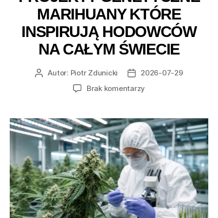
MARIHUANY KTÓRE
INSPIRUJĄ HODOWCÓW
NA CAŁYM ŚWIECIE
Autor:
Piotr Zdunicki
2026-07-29
Autor
Data
wpisu
wpisu
do
Brak komentarzy
Najbardziej
niezwykłe
projekty
genetyczne
marihuany
które
inspirują
hodowców
na
całym
świecie