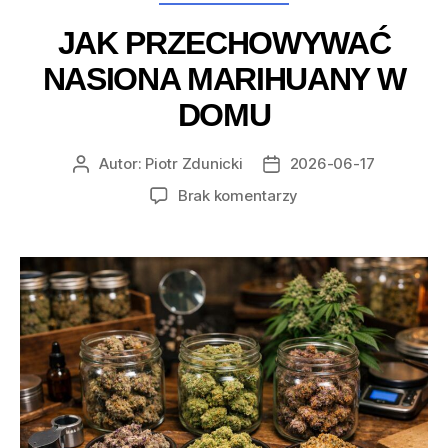
JAK PRZECHOWYWAĆ
NASIONA MARIHUANY W
DOMU
Autor:
Piotr Zdunicki
2026-06-17
Autor
Data
wpisu
wpisu
do
Brak komentarzy
Jak
przechowywać
nasiona
marihuany
w
domu