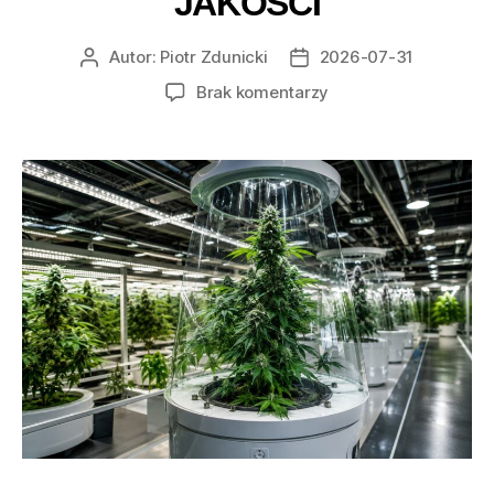
JAKOŚCI
Autor:
Piotr Zdunicki
2026-07-31
Autor
Data
wpisu
wpisu
do
Brak komentarzy
Najciekawsze
projekty
genetyczne
marihuany
które
wyznaczają
nowe
standardy
jakości