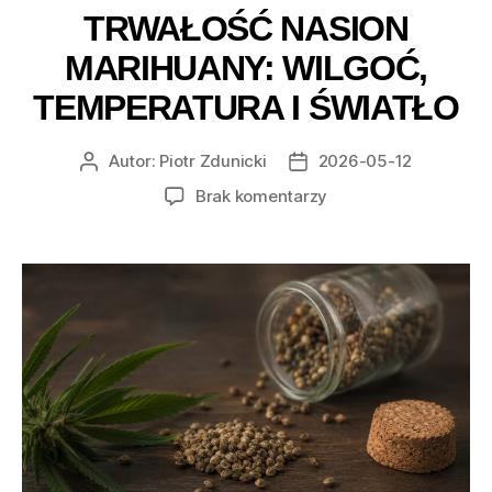
TRWAŁOŚĆ NASION
MARIHUANY: WILGOĆ,
TEMPERATURA I ŚWIATŁO
Autor:
Piotr Zdunicki
2026-05-12
Autor
Data
wpisu
wpisu
do
Brak komentarzy
Trwałość
nasion
marihuany:
wilgoć,
temperatura
i
światło