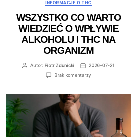
Kategorie
INFORMACJE O THC
WSZYSTKO CO WARTO
WIEDZIEĆ O WPŁYWIE
ALKOHOLU I THC NA
ORGANIZM
Autor:
Piotr Zdunicki
2026-07-21
Autor
Data
wpisu
wpisu
do
Brak komentarzy
Wszystko
co
warto
wiedzieć
o
wpływie
alkoholu
i
THC