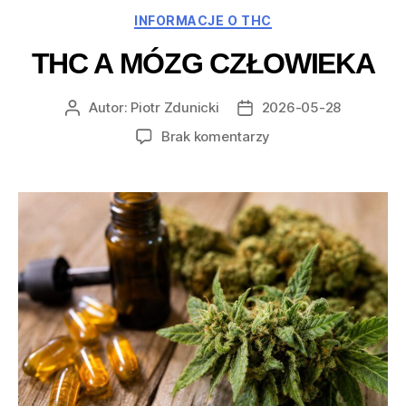
Kategorie
INFORMACJE O THC
THC A MÓZG CZŁOWIEKA
Autor:
Piotr Zdunicki
2026-05-28
Autor
Data
wpisu
wpisu
do
Brak komentarzy
THC
a
mózg
człowieka