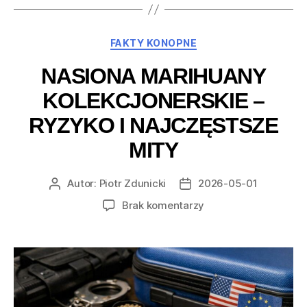
Kategorie
FAKTY KONOPNE
NASIONA MARIHUANY
KOLEKCJONERSKIE –
RYZYKO I NAJCZĘSTSZE
MITY
Autor:
Piotr Zdunicki
2026-05-01
Autor
Data
wpisu
wpisu
do
Brak komentarzy
Nasiona
marihuany
kolekcjonerskie
–
ryzyko
i