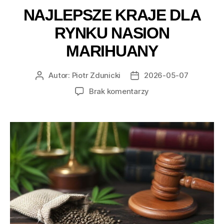
NAJLEPSZE KRAJE DLA
RYNKU NASION
MARIHUANY
Autor:
Piotr Zdunicki
2026-05-07
Autor
Data
wpisu
wpisu
do
Brak komentarzy
Najlepsze
kraje
dla
rynku
nasion
marihuany