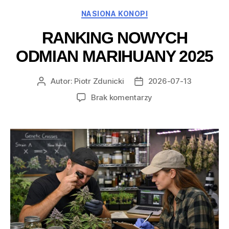
Kategorie
NASIONA KONOPI
RANKING NOWYCH
ODMIAN MARIHUANY 2025
Autor:
Piotr Zdunicki
2026-07-13
Autor
Data
wpisu
wpisu
do
Brak komentarzy
Ranking
nowych
odmian
marihuany
2025