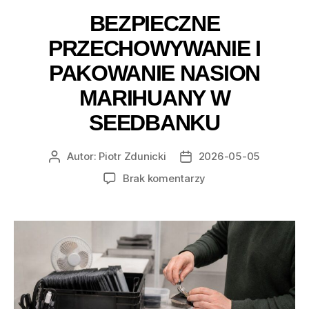
BEZPIECZNE
PRZECHOWYWANIE I
PAKOWANIE NASION
MARIHUANY W
SEEDBANKU
Autor:
Piotr Zdunicki
2026-05-05
Autor
Data
wpisu
wpisu
do
Brak komentarzy
Bezpieczne
przechowywanie
i
pakowanie
nasion
marihuany
w
seedbanku