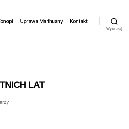
Konopi
Uprawa Marihuany
Kontakt
Wyszukaj
TNICH LAT
do
arzy
Najlepsze
odmiany
marihuany