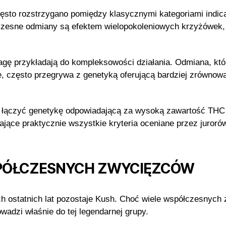
sto rozstrzygano pomiędzy klasycznymi kategoriami indica 
ółczesne odmiany są efektem wielopokoleniowych krzyżówe
agę przykładają do kompleksowości działania. Odmiana, kt
, często przegrywa z genetyką oferującą bardziej zrównow
e łączyć genetykę odpowiadającą za wysoką zawartość THC
ające praktycznie wszystkie kryteria oceniane przez juroró
PÓŁCZESNYCH ZWYCIĘZCÓW
h ostatnich lat pozostaje Kush. Choć wiele współczesnych 
wadzi właśnie do tej legendarnej grupy.