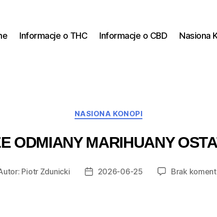
ne
Informacje o THC
Informacje o CBD
Nasiona 
Kategorie
NASIONA KONOPI
E ODMIANY MARIHUANY OSTA
Autor:
Piotr Zdunicki
2026-06-25
Brak koment
tor
Data
isu
wpisu