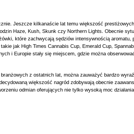
cznie. Jeszcze kilkanaście lat temu większość prestiżow
dzin Haze, Kush, Skunk czy Northern Lights. Obecnie sytu
yżówki, które zachwycają sędziów intensywnością aromatu,
takie jak High Times Cannabis Cup, Emerald Cup, Spannabi
ych i Europie stały się miejscem, gdzie można obserwować
 branżowych z ostatnich lat, można zauważyć bardzo wyraź
. Zdecydowaną większość nagród zdobywają obecnie zaawans
worzeniu odmian oferujących nie tylko wysoką moc działania