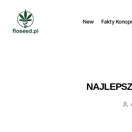
New
Fakty Konop
Floseed.pl
NAJLEPSZ
Au
wp