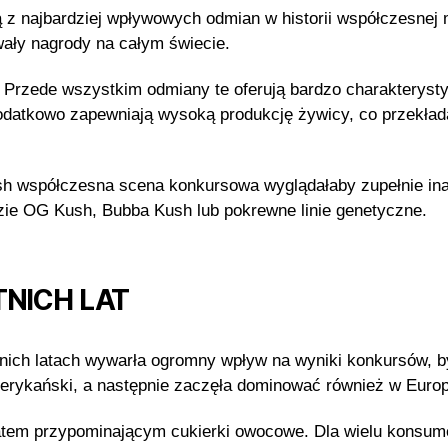
 z najbardziej wpływowych odmian w historii współczesnej m
ały nagrody na całym świecie.
 Przede wszystkim odmiany te oferują bardzo charakterysty
odatkowo zapewniają wysoką produkcję żywicy, co przekład
sh współczesna scena konkursowa wyglądałaby zupełnie ina
ie OG Kush, Bubba Kush lub pokrewne linie genetyczne.
TNICH LAT
tnich latach wywarła ogromny wpływ na wyniki konkursów, b
rykański, a następnie zaczęła dominować również w Europ
atem przypominającym cukierki owocowe. Dla wielu konsum