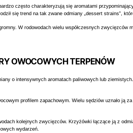
rdzo często charakteryzują się aromatami przypominającym
odził się trend na tak zwane odmiany „dessert strains”, któ
gromny. W rodowodach wielu współczesnych zwycięzców moż
Y ERY OWOCOWYCH TERPENÓW
miany o intensywnych aromatach paliwowych lub ziemistych
wocowym profilem zapachowym. Wielu sędziów uznało ją za 
owodach kolejnych zwycięzców. Krzyżówki łączące ją z odmi
żowych wydarzeń.