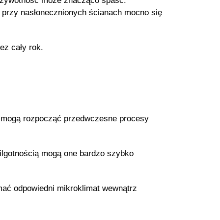
ch żywotność może znacząco spaść.
ię przy nasłonecznionych ścianach mocno się
ez cały rok.
ona mogą rozpocząć przedwczesne procesy
ilgotnością mogą one bardzo szybko
ymać odpowiedni mikroklimat wewnątrz