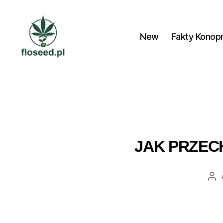
New
Fakty Konop
Floseed.pl
JAK PRZEC
Au
wp