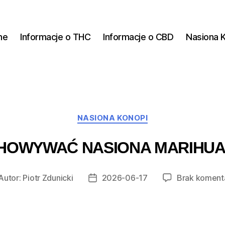
ne
Informacje o THC
Informacje o CBD
Nasiona 
Kategorie
NASIONA KONOPI
HOWYWAĆ NASIONA MARIHU
Autor:
Piotr Zdunicki
2026-06-17
Brak koment
tor
Data
isu
wpisu