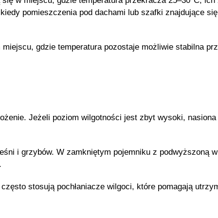
ją się w miejscu, gdzie temperatura przekracza 25–30°C, i
, kiedy pomieszczenia pod dachami lub szafki znajdujące s
iejscu, gdzie temperatura pozostaje możliwie stabilna prz
ożenie. Jeżeli poziom wilgotności jest zbyt wysoki, nasi
eśni i grzybów. W zamkniętym pojemniku z podwyższoną w
.
 często stosują pochłaniacze wilgoci, które pomagają utrz