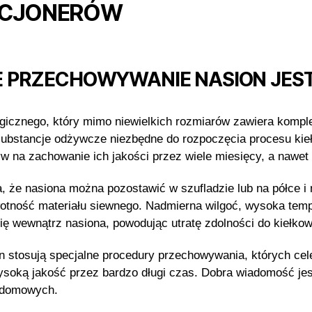
KCJONERÓW
 PRZECHOWYWANIE NASION JEST
gicznego, który mimo niewielkich rozmiarów zawiera komple
substancje odżywcze niezbędne do rozpoczęcia procesu kie
na zachowanie ich jakości przez wiele miesięcy, a nawet l
 że nasiona można pozostawić w szufladzie lub na półce i n
otność materiału siewnego. Nadmierna wilgoć, wysoka temp
ię wewnątrz nasiona, powodując utratę zdolności do kiełkow
ion stosują specjalne procedury przechowywania, których c
ysoką jakość przez bardzo długi czas. Dobra wiadomość je
 domowych.