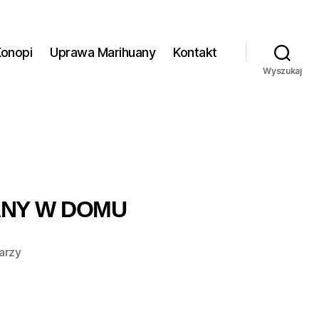
Konopi
Uprawa Marihuany
Kontakt
Wyszukaj
ANY W DOMU
do
arzy
Jak
przechowywać
nasiona