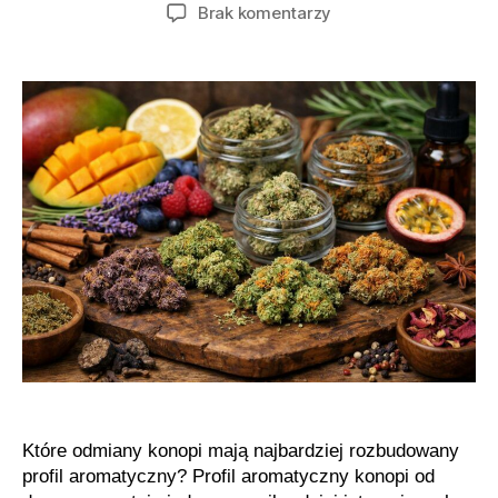
wpisu
wpisu
do
Brak komentarzy
Najbardziej
aromatyczne
odmiany
marihuany
Które odmiany konopi mają najbardziej rozbudowany
profil aromatyczny? Profil aromatyczny konopi od