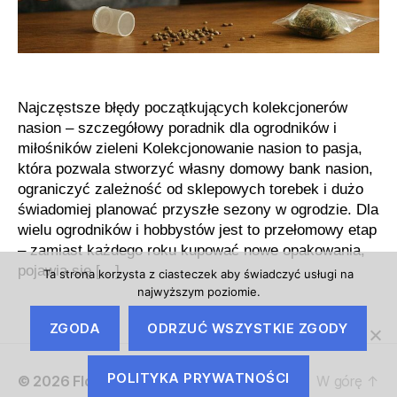
Najczęstsze błędy początkujących kolekcjonerów
nasion – szczegółowy poradnik dla ogrodników i
miłośników zieleni Kolekcjonowanie nasion to pasja,
która pozwala stworzyć własny domowy bank nasion,
ograniczyć zależność od sklepowych torebek i dużo
świadomiej planować przyszłe sezony w ogrodzie. Dla
wielu ogrodników i hobbystów jest to przełomowy etap
– zamiast każdego roku kupować nowe opakowania,
pojawia się […]
Ta strona korzysta z ciasteczek aby świadczyć usługi na
najwyższym poziomie.
ZGODA
ODRZUĆ WSZYSTKIE ZGODY
POLITYKA PRYWATNOŚCI
© 2026
Floseed.pl
W górę
↑