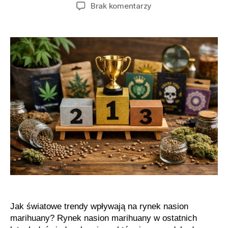
wpisu
wpisu
do
Brak komentarzy
Jak
technologia
zmienia
rynek
nasion
marihuany
Jak światowe trendy wpływają na rynek nasion
marihuany? Rynek nasion marihuany w ostatnich