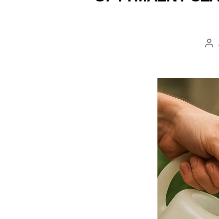
Au
wp