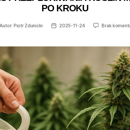
PO KROKU
Autor:
Piotr Zdunicki
2025-11-24
Brak koment
tor
Data
isu
wpisu