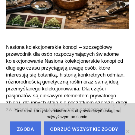
wartością
poznawczą
Nasiona kolekcjonerskie konopi – szczegółowy
przewodnik dla osób rozpoczynających świadome
kolekcjonowanie Nasiona kolekcjonerskie konopi od
długiego czasu przyciągają uwagę osób, które
interesują się botaniką, historią konkretnych odmian,
różnorodnością genetyczną roślin oraz samą ideą
przemyślanego kolekcjonowania. Dla części
pasjonatów są ciekawym elementem prywatnego
zbioru, dla innych stają się początkiem szerszej drogi
związanej z poznawaniem nazw katalogowych, […]
Ta strona korzysta z ciasteczek aby świadczyć usługi na
najwyższym poziomie.
ZGODA
ODRZUĆ WSZYSTKIE ZGODY