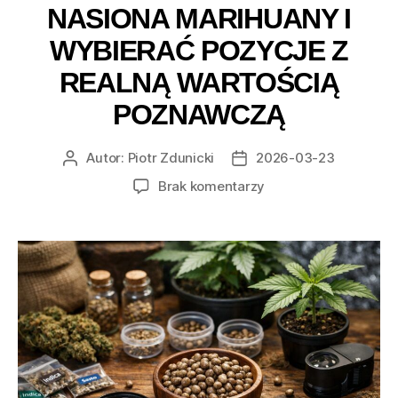
NASIONA MARIHUANY I
WYBIERAĆ POZYCJE Z
REALNĄ WARTOŚCIĄ
POZNAWCZĄ
Autor:
Piotr Zdunicki
2026-03-23
Autor
Data
wpisu
wpisu
do
Brak komentarzy
Jak
zacząć
kolekcjonować
nasiona
marihuany
i
wybierać
pozycje
z
realną