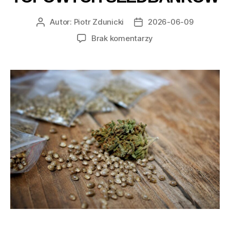
Autor:
Piotr Zdunicki
2026-06-09
Autor
Data
wpisu
wpisu
do
Brak komentarzy
Najbardziej
kolekcjonerskie
nasiona
marihuany
od
topowych
seedbanków