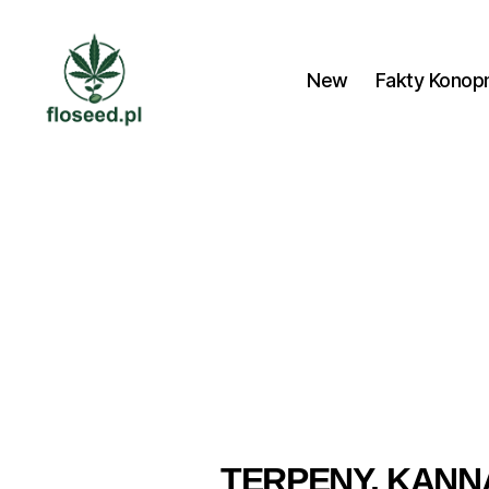
New
Fakty Konop
Floseed.pl
TERPENY, KANNA