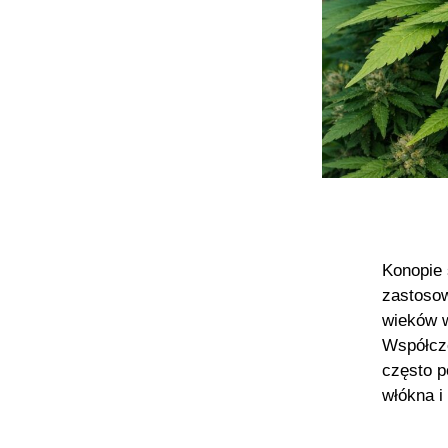
Konopie 
zastosow
wieków w
Współcze
często p
włókna i