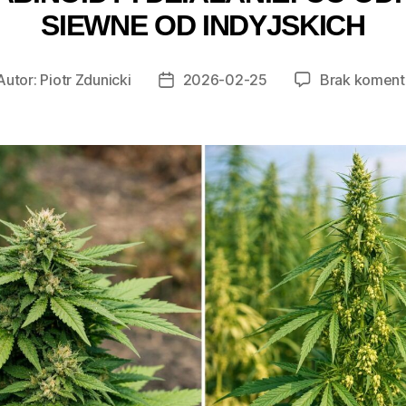
SIEWNE OD INDYJSKICH
Autor:
Piotr Zdunicki
2026-02-25
Brak koment
tor
Data
isu
wpisu