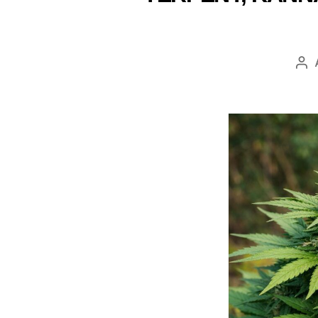
Au
wp