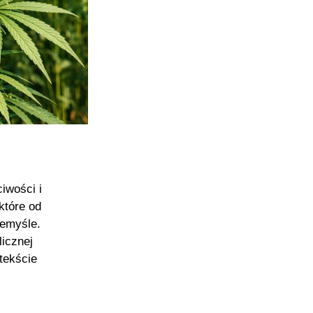
iwości i
które od
zemyśle.
licznej
tekście