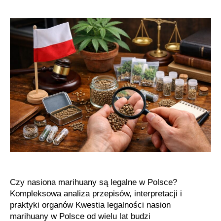
prawny
nasion
marihuany
w
Polsce
Czy nasiona marihuany są legalne w Polsce?
Kompleksowa analiza przepisów, interpretacji i
praktyki organów Kwestia legalności nasion
marihuany w Polsce od wielu lat budzi