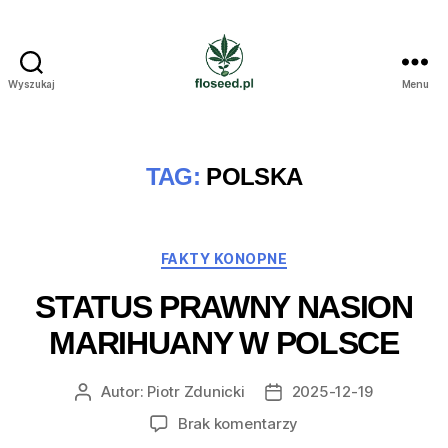
Wyszukaj
Menu
Floseed.pl
TAG:
POLSKA
Kategorie
FAKTY KONOPNE
STATUS PRAWNY NASION
MARIHUANY W POLSCE
Autor:
Piotr Zdunicki
2025-12-19
Autor
Data
wpisu
wpisu
do
Brak komentarzy
Status