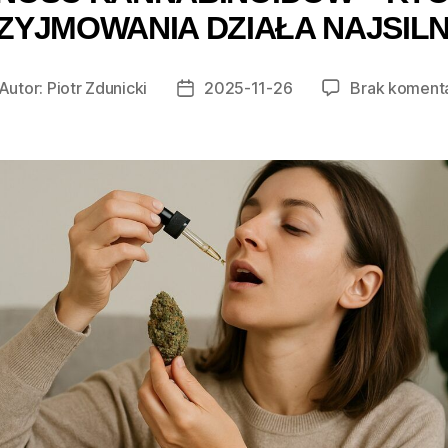
ZYJMOWANIA DZIAŁA NAJSILN
Autor:
Piotr Zdunicki
2025-11-26
Brak koment
tor
Data
isu
wpisu