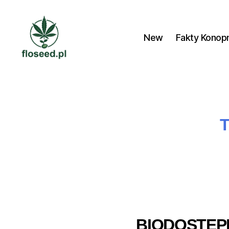
New
Fakty Konop
Floseed.pl
BIODOSTĘP