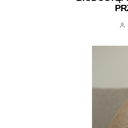
PR
Au
wp