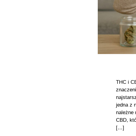
THC i CB
znaczeni
najstars
jedna z 
należne 
CBD, kt
[…]