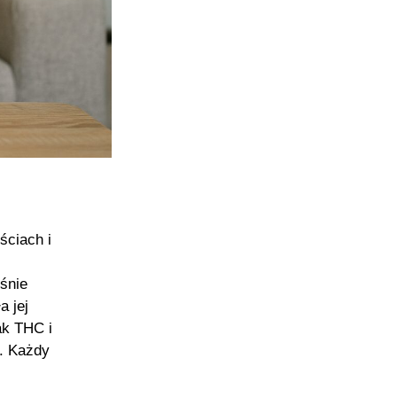
ściach i
z
eśnie
a jej
ak THC i
. Każdy