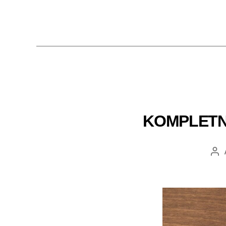
KOMPLETN
Au
wp