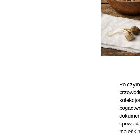
Po czym
przewodn
kolekcjo
bogactwo
dokument
opowiada
maleńkim