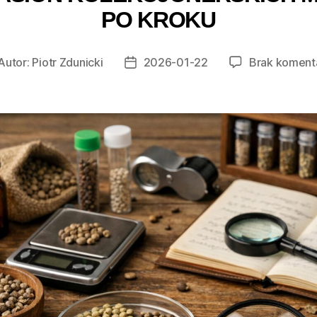
PO KROKU
Autor:
Piotr Zdunicki
2026-01-22
Brak koment
tor
Data
isu
wpisu