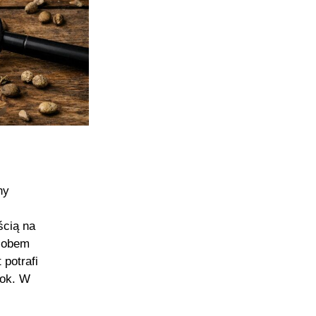
ny
ścią na
osobem
potrafi
pok. W