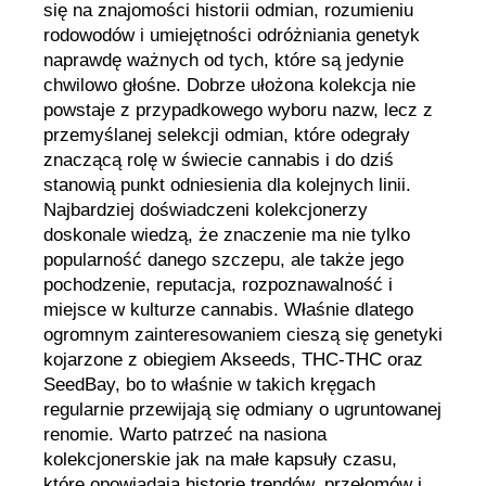
się na znajomości historii odmian, rozumieniu
rodowodów i umiejętności odróżniania genetyk
naprawdę ważnych od tych, które są jedynie
chwilowo głośne. Dobrze ułożona kolekcja nie
powstaje z przypadkowego wyboru nazw, lecz z
przemyślanej selekcji odmian, które odegrały
znaczącą rolę w świecie cannabis i do dziś
stanowią punkt odniesienia dla kolejnych linii.
Najbardziej doświadczeni kolekcjonerzy
doskonale wiedzą, że znaczenie ma nie tylko
popularność danego szczepu, ale także jego
pochodzenie, reputacja, rozpoznawalność i
miejsce w kulturze cannabis. Właśnie dlatego
ogromnym zainteresowaniem cieszą się genetyki
kojarzone z obiegiem Akseeds, THC-THC oraz
SeedBay, bo to właśnie w takich kręgach
regularnie przewijają się odmiany o ugruntowanej
renomie. Warto patrzeć na nasiona
kolekcjonerskie jak na małe kapsuły czasu,
które opowiadają historię trendów, przełomów i