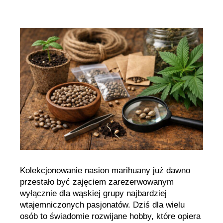
nasion
marihuany
do
kolekcji
Kolekcjonowanie nasion marihuany już dawno
przestało być zajęciem zarezerwowanym
wyłącznie dla wąskiej grupy najbardziej
wtajemniczonych pasjonatów. Dziś dla wielu
osób to świadomie rozwijane hobby, które opiera