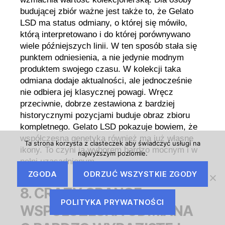
budującej zbiór ważne jest także to, że Gelato
LSD ma status odmiany, o której się mówiło,
którą interpretowano i do której porównywano
wiele późniejszych linii. W ten sposób stała się
punktem odniesienia, a nie jedynie modnym
produktem swojego czasu. W kolekcji taka
odmiana dodaje aktualności, ale jednocześnie
nie odbiera jej klasycznej powagi. Wręcz
przeciwnie, dobrze zestawiona z bardziej
historycznymi pozycjami buduje obraz zbioru
kompletnego. Gelato LSD pokazuje bowiem, że
współczesna genetyka również ma już własne
Ta strona korzysta z ciasteczek aby świadczyć usługi na
ikony. To czyni ją wyborem bardzo mocnym i w
najwyższym poziomie.
pełni uzasadnionym.
ZGODA
ODRZUĆ WSZYSTKIE ZGODY
8. CRAZY ORANGE –
POLITYKA PRYWATNOŚCI
WSPÓŁCZESNA ODMIANA