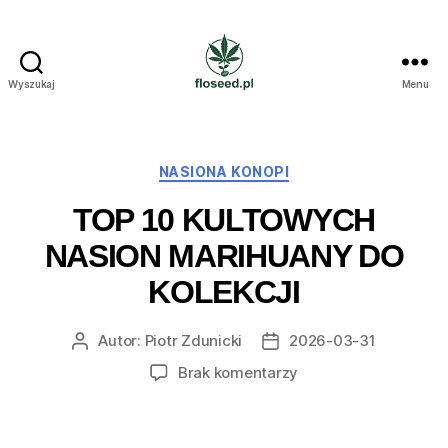
Wyszukaj
Menu
Floseed.pl
Kategorie
NASIONA KONOPI
TOP 10 KULTOWYCH
NASION MARIHUANY DO
KOLEKCJI
Autor:
Piotr Zdunicki
2026-03-31
Autor
Data
wpisu
wpisu
do
Brak komentarzy
Top
10
kultowych