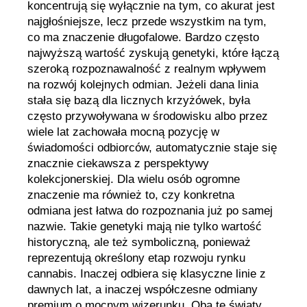
koncentrują się wyłącznie na tym, co akurat jest
najgłośniejsze, lecz przede wszystkim na tym,
co ma znaczenie długofalowe. Bardzo często
najwyższą wartość zyskują genetyki, które łączą
szeroką rozpoznawalność z realnym wpływem
na rozwój kolejnych odmian. Jeżeli dana linia
stała się bazą dla licznych krzyżówek, była
często przywoływana w środowisku albo przez
wiele lat zachowała mocną pozycję w
świadomości odbiorców, automatycznie staje się
znacznie ciekawsza z perspektywy
kolekcjonerskiej. Dla wielu osób ogromne
znaczenie ma również to, czy konkretna
odmiana jest łatwa do rozpoznania już po samej
nazwie. Takie genetyki mają nie tylko wartość
historyczną, ale też symboliczną, ponieważ
reprezentują określony etap rozwoju rynku
cannabis. Inaczej odbiera się klasyczne linie z
dawnych lat, a inaczej współczesne odmiany
premium o mocnym wizerunku. Oba te światy