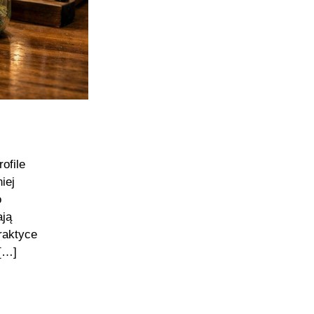
ofile
iej
o
ają
raktyce
[…]