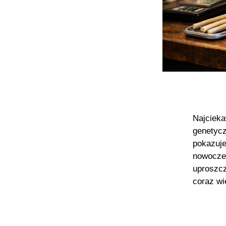
Najcieka
genetycz
pokazuje
nowoczes
uproszcz
coraz wi