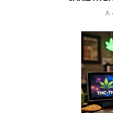
Au
wp