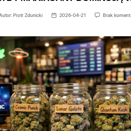
Autor:
Piotr Zdunicki
2026-04-21
Brak koment
tor
Data
isu
wpisu