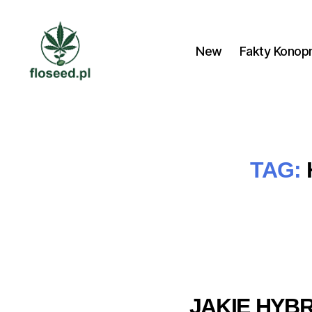
New
Fakty Konop
Floseed.pl
TAG:
JAKIE HYB