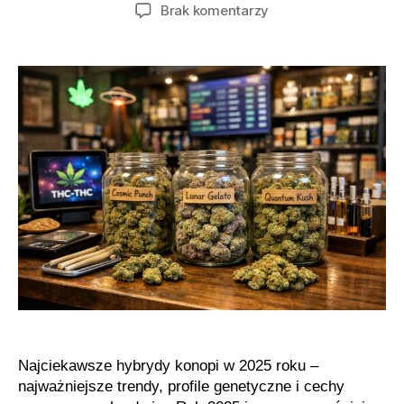
wpisu
wpisu
do
Brak komentarzy
Jakie
hybrydy
marihuany
dominują
w
tym
roku
Najciekawsze hybrydy konopi w 2025 roku –
najważniejsze trendy, profile genetyczne i cechy