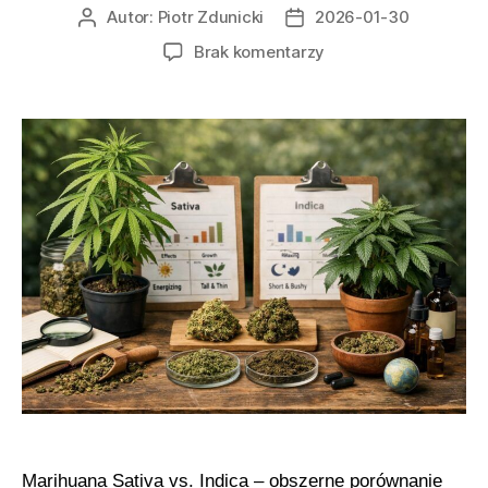
Autor:
Piotr Zdunicki
2026-01-30
Autor
Data
wpisu
wpisu
do
Brak komentarzy
Botanika,
chemotypy
i
praktyczny
kontekst
dla
czytania
opisów
odmian
marihuany
Marihuana Sativa vs. Indica – obszerne porównanie