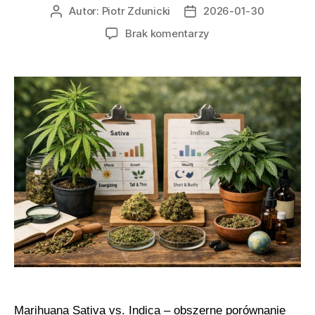
Autor:
Piotr Zdunicki
2026-01-30
Autor
Data
wpisu
wpisu
do
Brak komentarzy
Botanika,
chemotypy
i
praktyczny
kontekst
dla
czytania
opisów
odmian
marihuany
Marihuana Sativa vs. Indica – obszerne porównanie