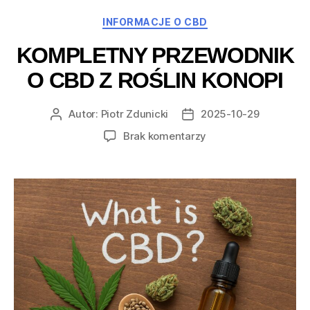
Kategorie
INFORMACJE O CBD
KOMPLETNY PRZEWODNIK
O CBD Z ROŚLIN KONOPI
Autor:
Piotr Zdunicki
2025-10-29
Autor
Data
wpisu
wpisu
do
Brak komentarzy
Kompletny
przewodnik
o
CBD
z
roślin
konopi