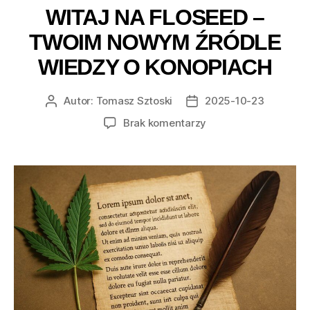
WITAJ NA FLOSEED –
TWOIM NOWYM ŹRÓDLE
WIEDZY O KONOPIACH
Autor:
Tomasz Sztoski
2025-10-23
Autor
Data
wpisu
wpisu
do
Brak komentarzy
Witaj
na
floseed
–
Twoim
nowym
źródle
wiedzy
o
konopiach