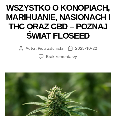
WSZYSTKO O KONOPIACH,
MARIHUANIE, NASIONACH I
THC ORAZ CBD – POZNAJ
ŚWIAT FLOSEED
Autor:
Piotr Zdunicki
2025-10-22
Autor
Data
wpisu
wpisu
do
Brak komentarzy
Wszystko
o
konopiach,
marihuanie,
nasionach
i
THC
oraz
CBD
–