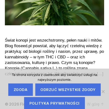
poznaj
świat
floseed
Świat konopi jest wszechstronny, pełen nauki i mitów.
Blog floseed.pl powstał, aby łączyć rzetelną wiedzę z
praktyką: od biologii rośliny i nasion, przez uprawę, po
kannabinoidy – w tym THC i CBD – oraz ich
zastosowania, kulturę i prawo. Czym są konopie?
Konopie (Cannabis sativa L.) to roślina znana
człowiekowi od tysięcy lat. Współcześnie wracają […]
Ta strona korzysta z ciasteczek aby świadczyć usługi na
najwyższym poziomie.
ZGODA
ODRZUĆ WSZYSTKIE ZGODY
POLITYKA PRYWATNOŚCI
© 2026
Floseed.pl
W górę
↑