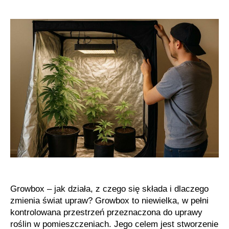
roślin
konopi
w
growboxie
w
domu
Growbox – jak działa, z czego się składa i dlaczego
zmienia świat upraw? Growbox to niewielka, w pełni
kontrolowana przestrzeń przeznaczona do uprawy
roślin w pomieszczeniach. Jego celem jest stworzenie