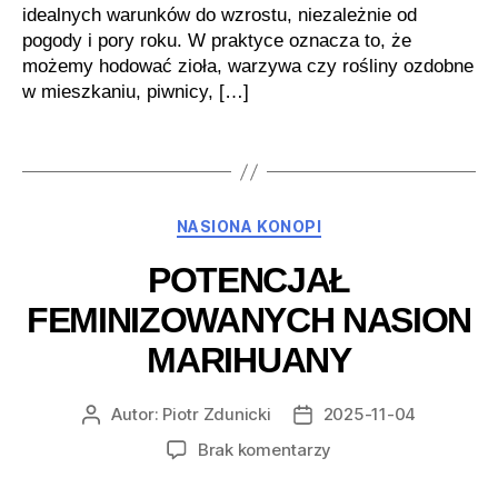
idealnych warunków do wzrostu, niezależnie od
pogody i pory roku. W praktyce oznacza to, że
możemy hodować zioła, warzywa czy rośliny ozdobne
w mieszkaniu, piwnicy, […]
Kategorie
NASIONA KONOPI
POTENCJAŁ
FEMINIZOWANYCH NASION
MARIHUANY
Autor:
Piotr Zdunicki
2025-11-04
Autor
Data
wpisu
wpisu
do
Brak komentarzy
Potencjał
feminizowanych