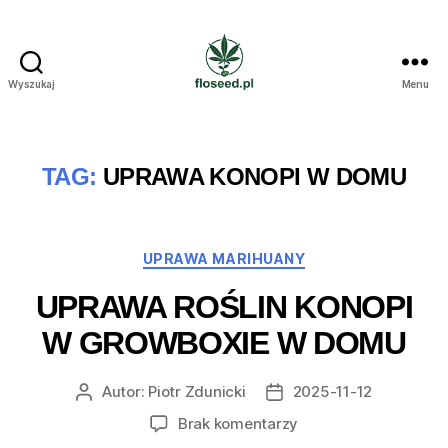
Wyszukaj
Menu
Floseed.pl
TAG:
UPRAWA KONOPI W DOMU
Kategorie
UPRAWA MARIHUANY
UPRAWA ROŚLIN KONOPI
W GROWBOXIE W DOMU
Autor:
Piotr Zdunicki
2025-11-12
Autor
Data
wpisu
wpisu
do
Brak komentarzy
Uprawa